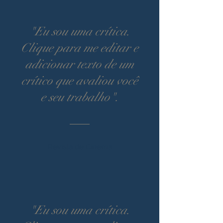
"Eu sou uma crítica.
Clique para me editar e
adicionar texto de um
crítico que avaliou você
e seu trabalho".
Revista de Cinema
"Eu sou uma crítica.