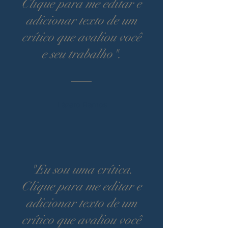
Clique para me editar e
adicionar texto de um
crítico que avaliou você
e seu trabalho".
Lázaro Ramos
"Eu sou uma crítica.
Clique para me editar e
adicionar texto de um
crítico que avaliou você